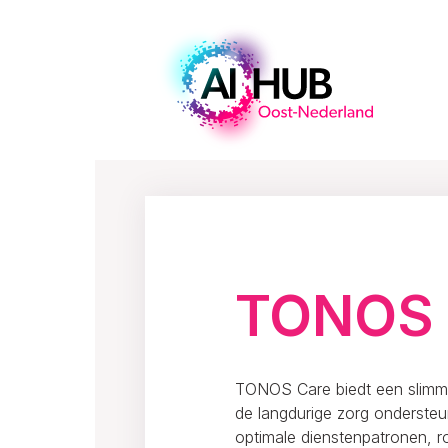
Home
Innoveren
Ons netwerk
TONOS
TONOS Care biedt een slimme
de langdurige zorg ondersteu
optimale dienstenpatronen, r