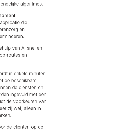
endelijke algoritmes.
 moment
plicatie die
derenzorg en
verminderen.
hulp van AI snel en
loop)routes en
rdt in enkele minuten
t de beschikbare
unnen de diensten en
rden ingevuld met een
oudt de voorkeuren van
 zij wel, alleen in
erken.
oor de cliënten op de