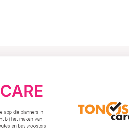
TONOS CARE
 CARE
 app die planners in
nt bij het maken van
outes en basisroosters