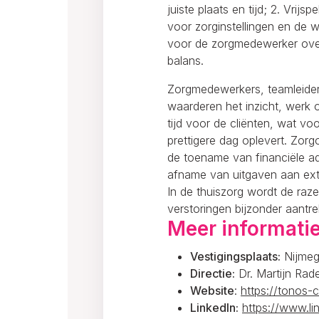
juiste plaats en tijd; 2. Vrijs
voor zorginstellingen en de 
voor de zorgmedewerker over
balans.
Zorgmedewerkers, teamleide
waarderen het inzicht, werk 
tijd voor de cliënten, wat vo
prettigere dag oplevert. Zor
de toename van financiële a
afname van uitgaven aan ext
In de thuiszorg wordt de raze
verstoringen bijzonder aantre
Meer informati
Vestigingsplaats:
Nijme
Directie:
Dr. Martijn Rad
Website
:
https://tonos-c
LinkedIn:
https://www.l