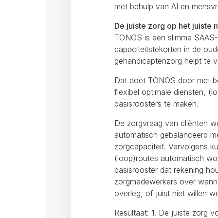
met behulp van AI en mensvri
De juiste zorg op het juiste
TONOS is een slimme SAAS-ap
capaciteitstekorten in de ou
gehandicaptenzorg helpt te 
Dat doet TONOS door met be
flexibel optimale diensten, (
basisroosters te maken.
De zorgvraag van cliënten wo
automatisch gebalanceerd me
zorgcapaciteit. Vervolgens k
(loop)routes automatisch wo
basisrooster dat rekening h
zorgmedewerkers over wanneer
overleg, of juist niet willen w
Resultaat: 1. De juiste zorg v