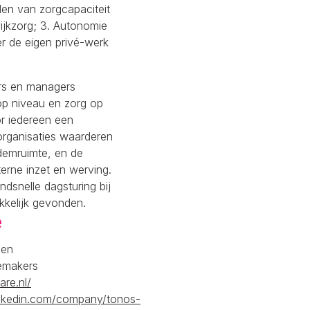
pelen van zorgcapaciteit
wijkzorg; 3. Autonomie
 de eigen privé-werk
rs en managers
op niveau en zorg op
or iedereen een
gorganisaties waarderen
demruimte, en de
erne inzet en werving.
ndsnelle dagsturing bij
kkelijk gevonden.
e
gen
emakers
are.nl/
inkedin.com/company/tonos-