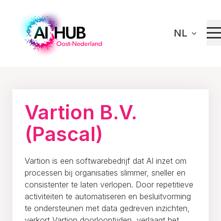
NL
Home
Innoveren
Ons netwerk
Vartion B.V. (Pascal)
Vartion B.V.
(Pascal)
Vartion is een softwarebedrijf dat AI inzet om
processen bij organisaties slimmer, sneller en
consistenter te laten verlopen. Door repetitieve
activiteiten te automatiseren en besluitvorming
te ondersteunen met data gedreven inzichten,
verkort Vartion doorlooptijden, verlaagt het