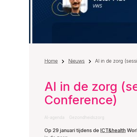
Home
Nieuws
AI in de zorg (ses
AI in de zorg (s
Conference)
AI-agenda
Gezondheidszorg
Op 29 januari tijdens de
ICT&health
Worl