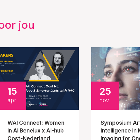
oor jou
15
25
apr
nov
WAI Connect: Women
Symposium Arti
in AI Benelux x AI-hub
Intelligence in
Oost-Nederland
Imaging for On