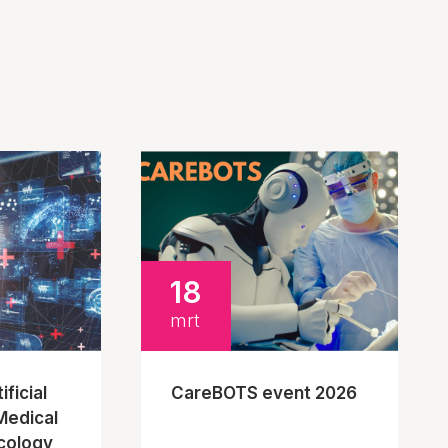
18
mrt
ficial
CareBOTS event 2026
 Medical
cology