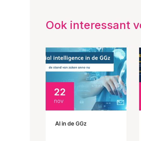
Ook interessant v
22
nov
AI in de GGz