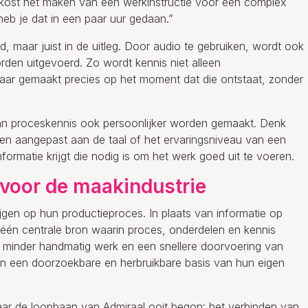
l kost het maken van een werkinstructie voor een complex
heb je dat in een paar uur gedaan.”
eld, maar juist in de uitleg. Door audio te gebruiken, wordt ook
en uitgevoerd. Zo wordt kennis niet alleen
ar gemaakt precies op het moment dat die ontstaat, zonder
an proceskennis ook persoonlijker worden gemaakt. Denk
en aangepast aan de taal of het ervaringsniveau van een
formatie krijgt die nodig is om het werk goed uit te voeren.
voor de maakindustrie
rijgen op hun productieproces. In plaats van informatie op
 één centrale bron waarin proces, onderdelen en kennis
, minder handmatig werk en een snellere doorvoering van
jven een doorzoekbare en herbruikbare basis van hun eigen
waar de loopbaan van Admiraal ooit begon: het verbinden van