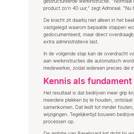
gestructureerde werkinstructie. “Normaa
product zo’n 40 uur,” zegt Admiraal. “Nu 
De kracht zit daarbij niet alleen in het be
vastgelegd waarom bepaalde stappen word
gedocumenteerd, maar direct overdraagba
extra administratieve last.
In de volgende stap kan de overdracht v
aan werkinstructies die automatisch word
medewerker, zodat iedereen precies die in
Kennis als fundament 
Het resultaat is dat bedrijven meer grip k
meerdere plekken bij te houden, ontstaat
samenkomen. Dat leidt tot minder fouten
wijzigingen. Tegelijkertijd bouwen bedri
processen op.
De ambitie van Baseboard ligt dicht bij 