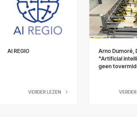
AI REGIO
Arno Dumoré, D
"Artificial intel
geen tovermid
VERDER LEZEN
VERDER