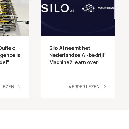
uflex:
Silo AI neemt het
ligence is
Nederlandse AI-bedrijf
del"
Machine2Learn over
 LEZEN
VERDER LEZEN