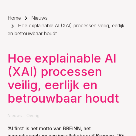
Home
Nieuws
Hoe explainable AI (XAI) processen veilig, eerlijk
en betrouwbaar houdt
Hoe explainable AI
(XAI) processen
veilig, eerlijk en
betrouwbaar houdt
Nieuws
Overig
‘AI first’ is het motto van BREiNN, het
innovatiecentrum van installatiebedrijf Breman. "Bij