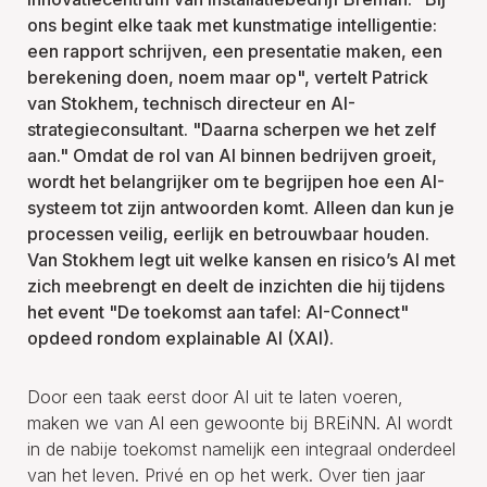
ons begint elke taak met kunstmatige intelligentie:
een rapport schrijven, een presentatie maken, een
berekening doen, noem maar op", vertelt Patrick
van Stokhem, technisch directeur en AI-
strategieconsultant. "Daarna scherpen we het zelf
aan." Omdat de rol van AI binnen bedrijven groeit,
wordt het belangrijker om te begrijpen hoe een AI-
systeem tot zijn antwoorden komt. Alleen dan kun je
processen veilig, eerlijk en betrouwbaar houden.
Van Stokhem legt uit welke kansen en risico’s AI met
zich meebrengt en deelt de inzichten die hij tijdens
het event "De toekomst aan tafel: AI-Connect"
opdeed rondom explainable AI (XAI).
Door een taak eerst door AI uit te laten voeren,
maken we van AI een gewoonte bij BREiNN. AI wordt
in de nabije toekomst namelijk een integraal onderdeel
van het leven. Privé en op het werk. Over tien jaar