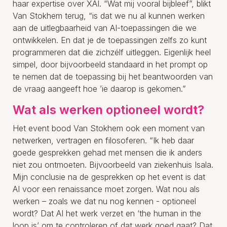
haar expertise over XAI. “Wat mij vooral bijbleef”, blikt
Van Stokhem terug, “is dat we nu al kunnen werken
aan de uitlegbaarheid van AI-toepassingen die we
ontwikkelen. En dat je de toepassingen zelfs zo kunt
programmeren dat die zichzélf uitleggen. Eigenlijk heel
simpel, door bijvoorbeeld standaard in het prompt op
te nemen dat de toepassing bij het beantwoorden van
de vraag aangeeft hoe ’ie daarop is gekomen.”
Wat als werken optioneel wordt?
Het event bood Van Stokhem ook een moment van
netwerken, vertragen en filosoferen. “Ik heb daar
goede gesprekken gehad met mensen die ik anders
niet zou ontmoeten. Bijvoorbeeld van ziekenhuis Isala.
Mijn conclusie na de gesprekken op het event is dat
AI voor een renaissance moet zorgen. Wat nou als
werken – zoals we dat nu nog kennen - optioneel
wordt? Dat AI het werk verzet en ‘the human in the
loop is’ om te controleren of dat werk goed gaat? Dat