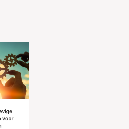
evige
b voor
n