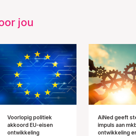
oor jou
Voorlopig politiek
AiNed geeft st
akkoord EU-eisen
impuls aan mk
ontwikkeling
ontwikkeling e