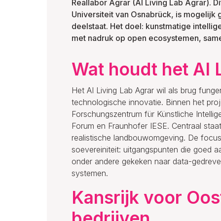
Reallabor Agrar (AI Living Lab Agrar). Dit
Universiteit van Osnabrück, is mogelij
deelstaat. Het doel: kunstmatige intell
met nadruk op open ecosystemen, sam
Wat houdt het AI 
Het AI Living Lab Agrar wil als brug fun
technologische innovatie. Binnen het pr
Forschungszentrum für Künstliche Intelli
Forum en Fraunhofer IESE. Centraal staat
realistische landbouwomgeving. De focus lig
soevereiniteit: uitgangspunten die goed aa
onder andere gekeken naar data-gedreve
systemen.
Kansrijk voor Oos
bedrijven