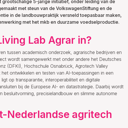
 grootschalige 5-jarige initiatief, onder leiding van de
k gemaakt met steun van de VolkswagenStiftung en de
igentie in de landbouwpraktijk versneld toepasbaar maken,
enwerking met het mkb en duurzame voedselproductie.
Living Lab Agrar in?
geren tussen academisch onderzoek, agrarische bedrijven en
oject wordt samengewerkt met onder andere het Deutsches
genz (DFKI), Hochschule Osnabrück, Agrotech Valley
 het ontwikkelen en testen van AI-toepassingen in een
t op transparantie, interoperabiliteit en digitale
nsluiten bij de Europese AI- en datastrategie. Daarbij wordt
n besluitvorming, precisielandbouw en slimme autonome
t-Nederlandse agritech