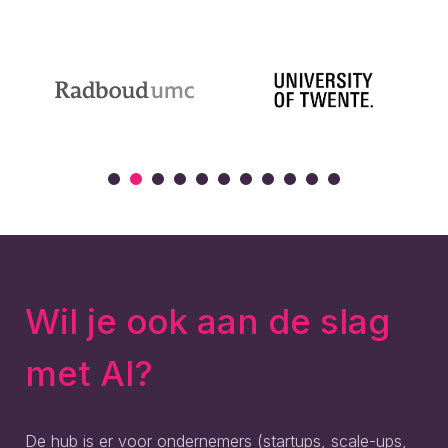
Wil je ook aan de slag
met AI?
De hub is er voor ondernemers (startups, scale-ups,