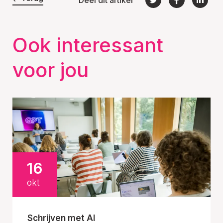
Deel dit artikel
Ook interessant
voor jou
16
okt
Schrijven met AI