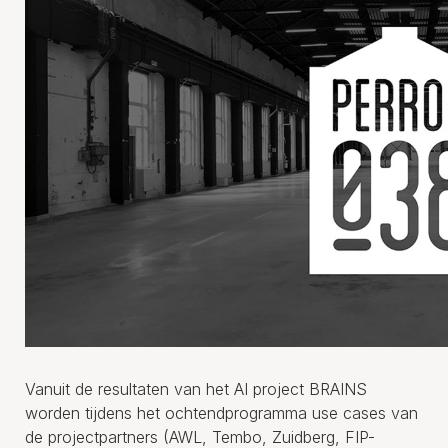
Vanuit de resultaten van het AI project BRAINS
worden tijdens het ochtendprogramma use cases van
de projectpartners (AWL, Tembo, Zuidberg, FIP-