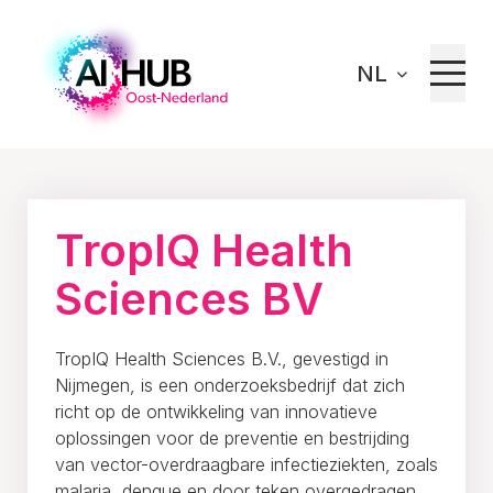
NL
Home
Innoveren
Ons netwerk
TropIQ Health Sciences BV
TropIQ Health
Sciences BV
TropIQ Health Sciences B.V., gevestigd in
Nijmegen, is een onderzoeksbedrijf dat zich
richt op de ontwikkeling van innovatieve
oplossingen voor de preventie en bestrijding
van vector-overdraagbare infectieziekten, zoals
malaria, dengue en door teken overgedragen