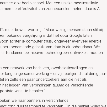
armee ook heel variabel. Met een unieke meetinstallatie
armee de effectiviteit van zonnepanelen meten: daar is AI
IT: meer bewustwording. “Maar weinig mensen staan stil bij
“Een bekende vergelijking is dat het door Google laten
woon achter je computer thuis, ongeveer evenveel energie
Met het toenemende gebruik van data is dit onhoudbaar. We
at er fundamenteel nieuwe technologieën ontwikkeld moeten
een netwerk van bedrijven, overheidsinstellingen en
 langdurige samenwerking – er zijn partijen die al dertig jaar
ellen zelfs een paar onderzoekers aan die niet als
in het leggen van verbindingen
tussen
de verschillende
rootste winst te behalen.”
zoeken we naar partners in verschillende
ct rond duurzaamheid te vergroten. Op die manier willen we