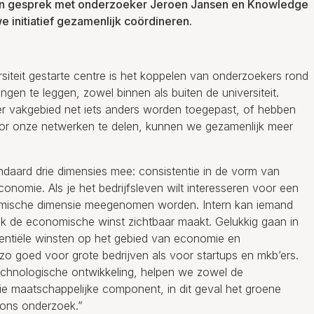
 In gesprek met onderzoeker Jeroen Jansen en Knowledge
we initiatief gezamenlijk coördineren.
iteit gestarte centre is het koppelen van onderzoekers rond
dingen te leggen, zowel binnen als buiten de universiteit.
r vakgebied net iets anders worden toegepast, of hebben
or onze netwerken te delen, kunnen we gezamenlijk meer
daard drie dimensies mee: consistentie in de vorm van
conomie. Als je het bedrijfsleven wilt interesseren voor een
nomische dimensie meegenomen worden. Intern kan iemand
ok de economische winst zichtbaar maakt. Gelukkig gaan in
ntiële winsten op het gebied van economie en
zo goed voor grote bedrijven als voor startups en mkb’ers.
chnologische ontwikkeling, helpen we zowel de
die maatschappelijke component, in dit geval het groene
n ons onderzoek.”