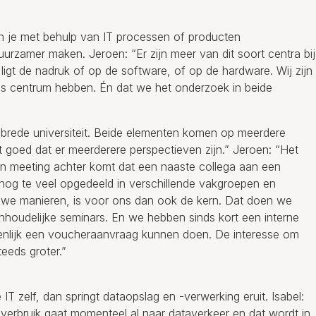
un je met behulp van IT processen of producten
urzamer maken. Jeroen: “Er zijn meer van dit soort centra bij
 ligt de nadruk of op de software, of op de hardware. Wij zijn
 ons centrum hebben. Én dat we het onderzoek in beide
n brede universiteit. Beide elementen komen op meerdere
uist goed dat er meerderere perspectieven zijn.” Jeroen: “Het
en meeting achter komt dat een naaste collega aan een
 nog te veel opgedeeld in verschillende vakgroepen en
uwe manieren, is voor ons dan ook de kern. Dat doen we
inhoudelijke seminars. En we hebben sinds kort een interne
enlijk een voucheraanvraag kunnen doen. De interesse om
eeds groter.”
T zelf, dan springt dataopslag en -verwerking eruit. Isabel:
verbruik gaat momenteel al naar dataverkeer en dat wordt in