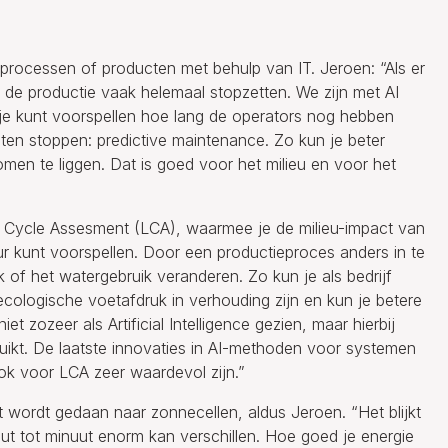
 processen of producten met behulp van IT. Jeroen: “Als er
e de productie vaak helemaal stopzetten. We zijn met AI
e kunt voorspellen hoe lang de operators nog hebben
en stoppen: predictive maintenance. Zo kun je beter
komen te liggen. Dat is goed voor het milieu en voor het
fe Cycle Assesment (LCA), waarmee je de milieu-impact van
r kunt voorspellen. Door een productieproces anders in te
k of het watergebruik veranderen. Zo kun je als bedrijf
ologische voetafdruk in verhouding zijn en kun je betere
zozeer als Artificial Intelligence gezien, maar hierbij
ikt. De laatste innovaties in AI-methoden voor systemen
k voor LCA zeer waardevol zijn.”
 wordt gedaan naar zonnecellen, aldus Jeroen. “Het blijkt
uut tot minuut enorm kan verschillen. Hoe goed je energie