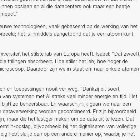
kunnen opslaan en al die datacenters ook maar een beetje
impact.”
euwe technologieën, vaak gebaseerd op de werking van het
orbeeld; het is inmiddels aangetoond dat je een atoom kunt
ersiteit het stilste lab van Europa heeft. Isabel: “Dat zweeft
e trillingen absorbeert. Hoe stiller het lab, hoe hoger de
microscoop. Daardoor zijn we in staat om naar enkele atomen
nieken en toepassingen nooit ver weg. “Dankzij dit soort
 van systemen met AI straks veel minder energie en tijd. Het
blijft zo beheersbaar. En waarschijnlijk gaan we naar een
an dataverwerking worden gecombineerd. Er zijn bijvoorbeeld
jn, maar die het lastiger maken om de data uit te lezen. Dat
mijn-opslag, bijvoorbeeld bij het digitaliseren van volledige
nodig hebt sla je dan op een andere manier op, waarbij je het