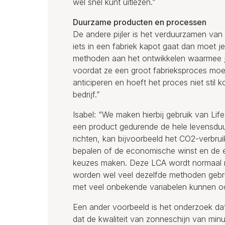
wel snel kunt uitlezen.”
Duurzame producten en processen
De andere pijler is het verduurzamen van
iets in een fabriek kapot gaat dan moet j
methoden aan het ontwikkelen waarmee j
voordat ze een groot fabrieksproces moet
anticiperen en hoeft het proces niet stil 
bedrijf.”
Isabel: “We maken hierbij gebruik van Li
een product gedurende de hele levensduu
richten, kan bijvoorbeeld het CO2-verbrui
bepalen of de economische winst en de ec
keuzes maken. Deze LCA wordt normaal niet 
worden wel veel dezelfde methoden gebru
met veel onbekende variabelen kunnen oo
Een ander voorbeeld is het onderzoek dat
dat de kwaliteit van zonneschijn van min